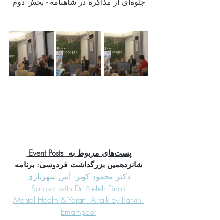
جلوه‌ای از مذاکره در شاهنامه - بخش دوم
 Event Posts پست‌های مربوط به 
شانزدهمین بزرگداشت فردوسی: برنامه
دکتر محمود کویر: آیین شهریاری
Santoor with Dr. Atefeh Einali
Mental Health & Yaran: A talk by Parvin 
Emampoor