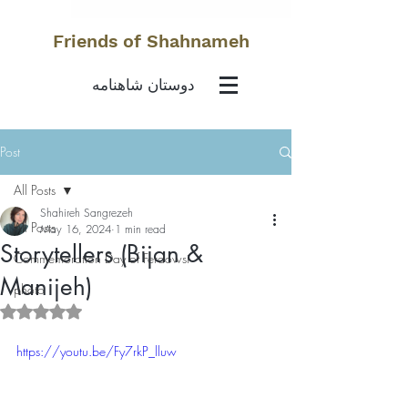
Friends of Shahnameh
دوستان شاهنامه
Post
All Posts
Shahireh Sangrezeh
All Posts
May 16, 2024
1 min read
Storytellers (Bijan &
Commemoration Day of Ferdowsi
Manijeh)
photo
Rated NaN out of 5 stars.
https://youtu.be/Fy7rkP_lluw