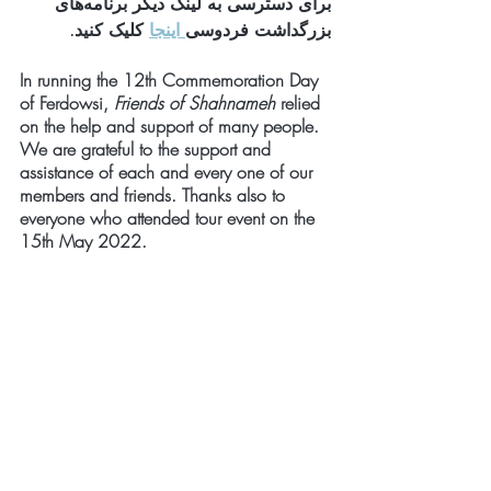
برای دسترسی به لینک دیگر برنامه‌های 
بزرگداشت فردوسی
 اینجا
 کلیک کنید. 
In running the 12th Commemoration Day 
of Ferdowsi, 
Friends of Shahnameh
 relied 
on the help and support of many people. 
We are grateful to the support and 
assistance of each and every one of our 
members and friends. Thanks also to 
everyone who attended tour event on the 
15th May 2022.
Friends of Shahnameh
 celebrated 
Ferdowsi and his Shahnameh (a literary 
masterpiece with universal human values) 
for 12  years in a row. Shahnameh was 
written over a millennium ago, but some 
of the topics discussed are still relevant 
today. 