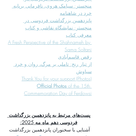
منچستر: سیامک هروی، نافرمانی برپایه 
خرد در شاهنامه
پانزدهمین بزرگداشت فردوسی در 
منچستر: نمایشگاه نقاشی و کتاب
معرفی کتاب
A Fresh Perspective of the Shahnameh by 
Sama Soltani
رقص قاسم‌آبادی
از تبار رنج: تاملی بر مرگ، روان و خرد 
سیاوش
Thank You for your support (Photos)
Official Photos
 of the 15th 
Commemoration Day of Ferdowsi
پست‌های مرتبط به پانزدهمین بزرگداشت 
فردوسی دهم ماه مه 2025:
آشنایی با سخنوران پانزدهمین بزرگداشت 