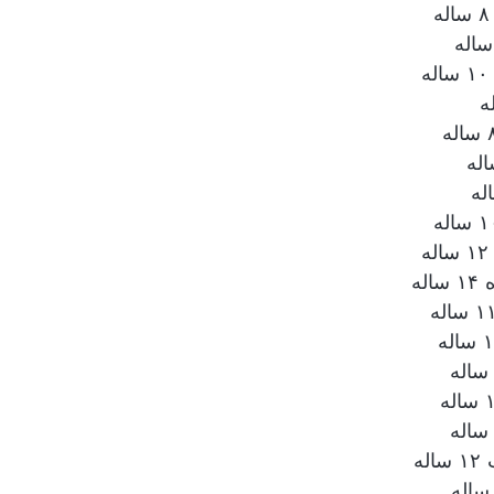
له
له