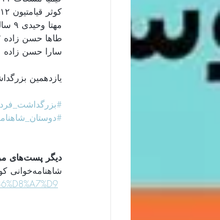
کوثر قیامتیون ۱۲ ساله
مهتا وحیدی ۹ ساله
طاها حسن زاده ۷ ساله
سارا حسن زاده ۱۰ ساله
یازدهمین بزرگ 
بزرگداشت_فرد_
دوستان_شاهنامه
دیگر پست‌های مربوط به یازدهمین بزرگداشت فردوسی در منچستر
شاهنامه‌خوانی کودکان و نوجوانان ارسال شده از ایران
%86%D8%A7%D9