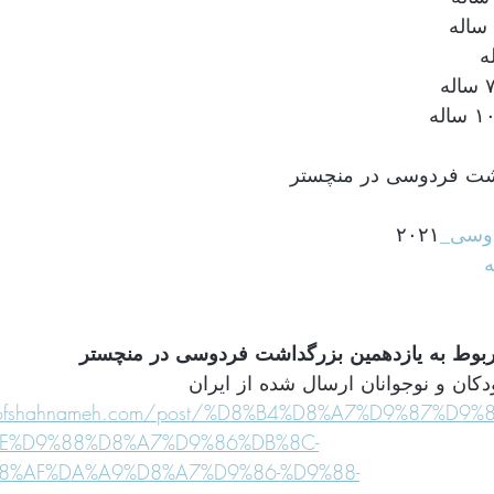
داشت فردوسی در منچستر
۲۰۲۱ 
#وسی
#
ndsofshahnameh.com/post/%D8%B4%D8%A7%D9%87%D9
AE%D9%88%D8%A7%D9%86%DB%8C-
8%AF%DA%A9%D8%A7%D9%86-%D9%88-