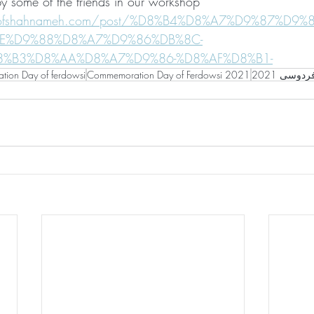
 some of the friends in our workshop 
ndsofshahnameh.com/post/%D8%B4%D8%A7%D9%87%D9
AE%D9%88%D8%A7%D9%86%DB%8C-
8%B3%D8%AA%D8%A7%D9%86-%D8%AF%D8%B1-
ion Day of ferdowsi
Commemoration Day of Ferdowsi 2021
وسی 2021