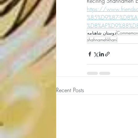
Reciting Shahnameh by
https://www.frie
%85%D9%87-%D8%
%D8%AF%D9%88%D
دوستان شاهنامه
Commemorat
shahnamehkhani
Recent Posts