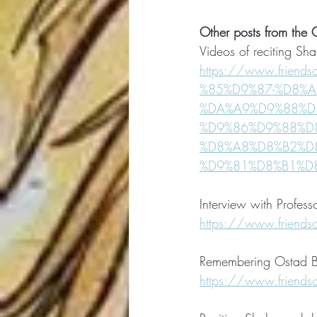
Other posts from th
Videos of reciting Sh
https://www.frie
%85%D9%87-%D8%
%DA%A9%D9%88%D
%D9%86%D9%88%D
%D8%A8%D8%B2%D
%D9%81%D8%B1%D
Interview with Profess
https://www.friendso
Remembering Ostad Ba
https://www.friendso