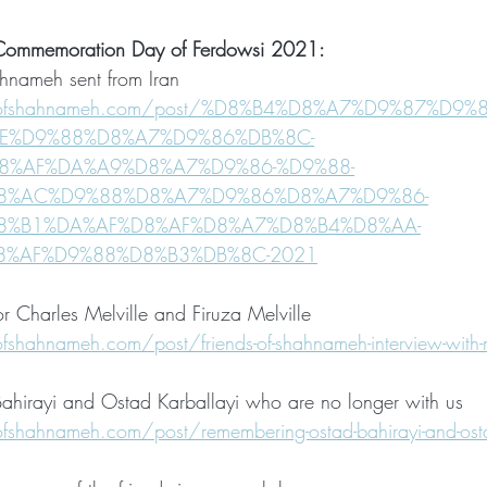
e Commemoration Day of Ferdowsi 2021:
ahnameh sent from Iran
ndsofshahnameh.com/post/%D8%B4%D8%A7%D9%87%D9
AE%D9%88%D8%A7%D9%86%DB%8C-
8%AF%DA%A9%D8%A7%D9%86-%D9%88-
8%AC%D9%88%D8%A7%D9%86%D8%A7%D9%86-
8%B1%DA%AF%D8%AF%D8%A7%D8%B4%D8%AA-
8%AF%D9%88%D8%B3%DB%8C-2021
or Charles Melville and Firuza Melville 
fshahnameh.com/post/friends-of-shahnameh-interview-with-m
hirayi and Ostad Karballayi who are no longer with us
fshahnameh.com/post/remembering-ostad-bahirayi-and-osta