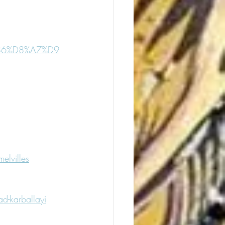
%86%D8%A7%D9
elvilles
d-karballayi