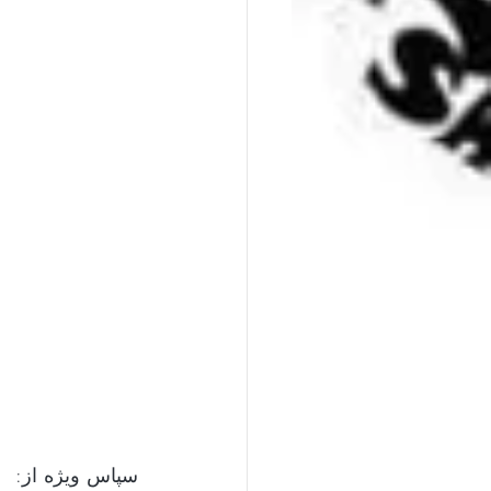
سپاس ویژه از: