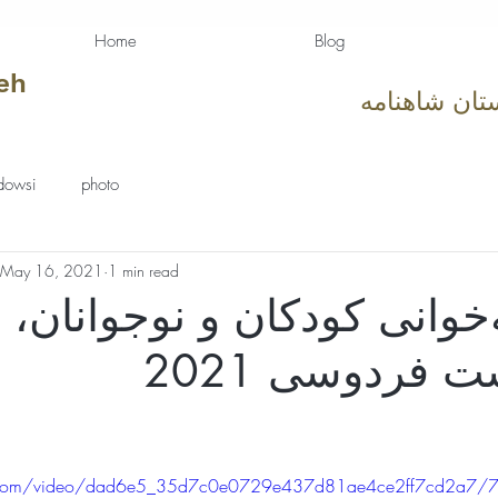
Home
Blog
eh
تان شاهنامه
dowsi
photo
May 16, 2021
1 min read
‌خوانی کودکان و نوجوانان
 فردوسی 2021
tars.
tic.com/video/dad6e5_35d7c0e0729e437d81ae4ce2ff7cd2a7/