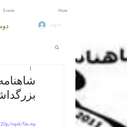
Events
More
Log In
دوس
شاهنامه،
بزرگداشت
720p/mp4/file.mp