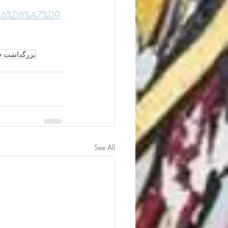
%86%D8%A7%D9
بزرگداشت فرد
See All