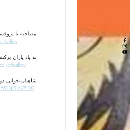
مصاحبه با پروفسو
elvilles
به یاد یاران پرکش
d-karballayi
شاهنامه‌خوانی دوستان در کارگاه شاهنامه‌خوانی
%86%D8%A7%D9