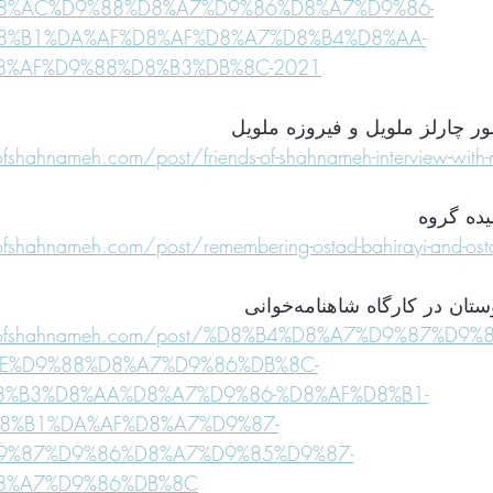
8%AC%D9%88%D8%A7%D9%86%D8%A7%D9%86-
8%B1%DA%AF%D8%AF%D8%A7%D8%B4%D8%AA-
8%AF%D9%88%D8%B3%DB%8C-2021
ر چارلز ملویل و فیروزه ملویل
fshahnameh.com/post/friends-of-shahnameh-interview-with-m
یده گروه
fshahnameh.com/post/remembering-ostad-bahirayi-and-osta
ndsofshahnameh.com/post/%D8%B4%D8%A7%D9%87%D9
AE%D9%88%D8%A7%D9%86%DB%8C-
8%B3%D8%AA%D8%A7%D9%86-%D8%AF%D8%B1-
8%B1%DA%AF%D8%A7%D9%87-
9%87%D9%86%D8%A7%D9%85%D9%87-
8%A7%D9%86%DB%8C