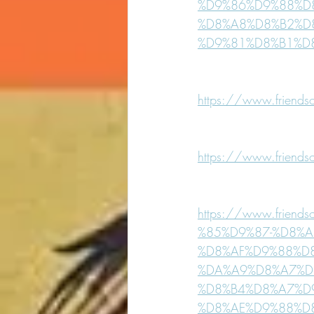
%D9%86%D9%88%D
%D8%A8%D8%B2%D
%D9%81%D8%B1%D
https://www.friendso
https://www.friendso
https://www.frie
%85%D9%87-%D8%
%D8%AF%D9%88%D
%DA%A9%D8%A7%D
%D8%B4%D8%A7%D
%D8%AE%D9%88%D