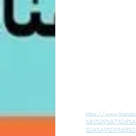
https://www.frie
%85%D9%87-%D8%
%DA%A9%D9%88%D