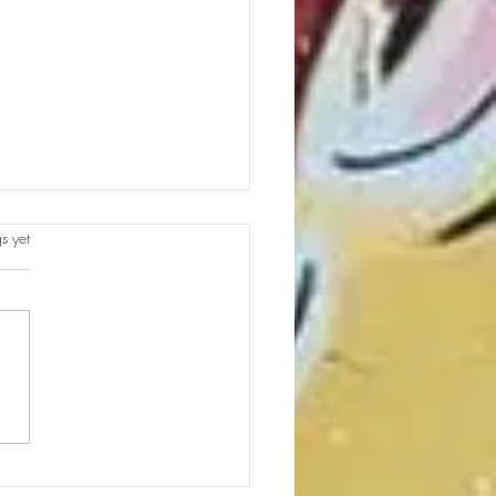
s.
s yet
e your views