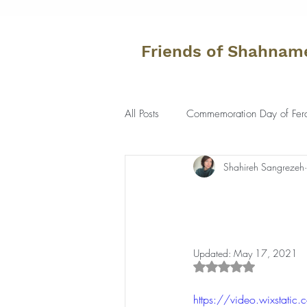
Friends of Shahnam
All Posts
Commemoration Day of Fer
Shahireh Sangrezeh
Updated:
May 17, 2021
Rated NaN out of 5 s
https://video.wixsta