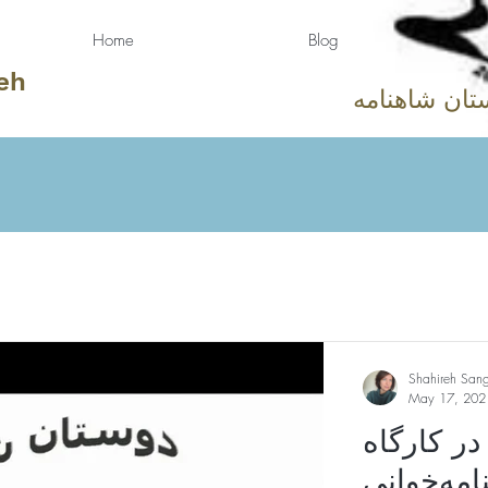
Home
Blog
eh
تان شاهنامه
Shahireh San
May 17, 202
در کارگاه
امه‌خوانی