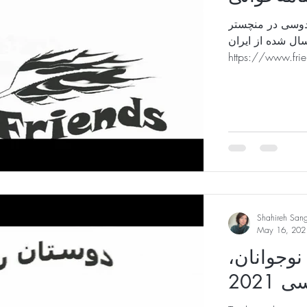
دوسی در منچستر
سال شده از ایران
https://www.fri
Shahireh San
May 16, 202
 نوجوانان
202