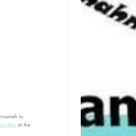
ahnameh to 
ba Arts
 at the 