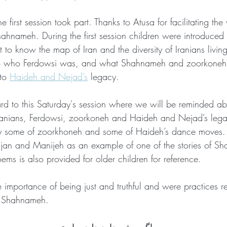
 first session took part. Thanks to Atusa for facilitating th
hahnameh. During the first session children were introduced
 to know the map of Iran and the diversity of Iranians livin
to who Ferdowsi was, and what Shahnameh and zoorkoneh 
to 
Haideh and Nejad’s
 legacy. 
d to this Saturday's session where we will be reminded ab
 Iranians, Ferdowsi, zoorkoneh and Haideh and Nejad’s leg
 some of zoorkhoneh and some of Haideh’s dance moves. I
 Bijan and Manijeh as an example of one of the stories of S
ms is also provided for older children for reference.
 importance of being just and truthful and were practices r
m Shahnameh. 