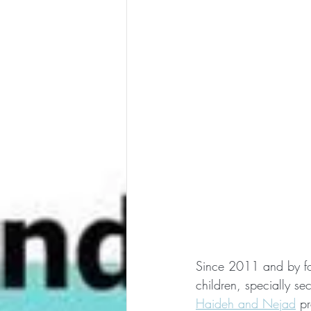
Since 2011 and by fo
children, specially s
Haideh and Nejad
 p