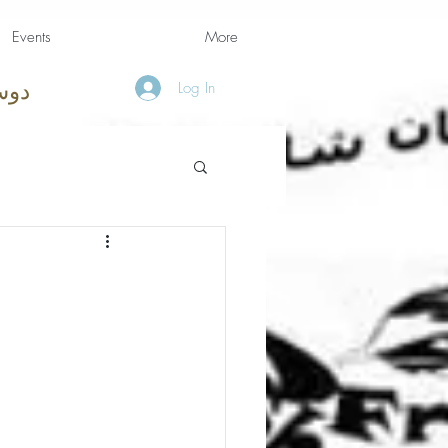
Events
More
Log In
دوس