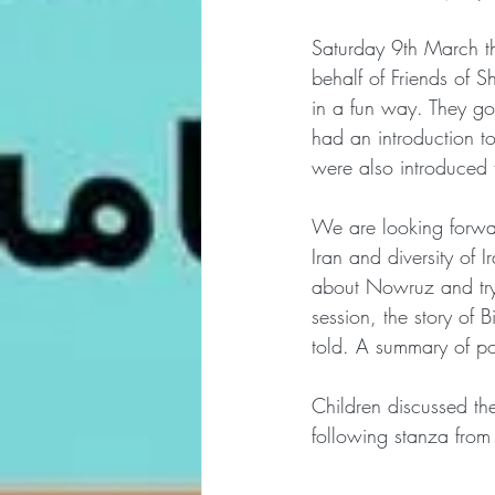
Saturday 9th March the
behalf of Friends of S
in a fun way. They got
had an introduction 
were also introduced 
We are looking forwar
Iran and diversity of
about Nowruz and try
session, the story of
told. A summary of poe
Children discussed the
following stanza fro