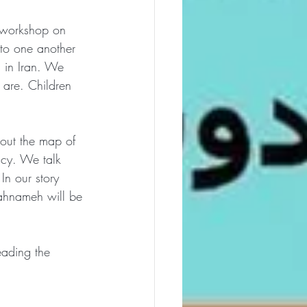
e workshop on 
 to one another 
g in Iran. We 
are. Children 
out the map of 
acy. We talk 
n our story 
hahnameh will be 
eading the 