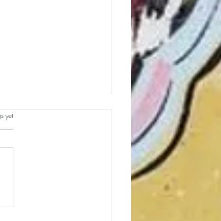
s.
s yet
e your views