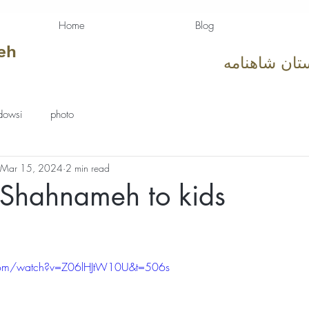
Home
Blog
eh
تان شاهنامه
dowsi
photo
Mar 15, 2024
2 min read
 Shahnameh to kids
tars.
com/watch?v=Z06lHJtW10U&t=506s