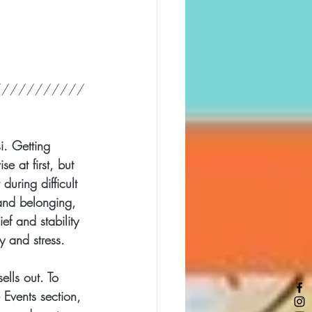
///////////
i. Getting 
 at first, but 
uring difficult 
 and belonging, 
ef and stability 
y and stress. 
ells out. To 
 Events section, 