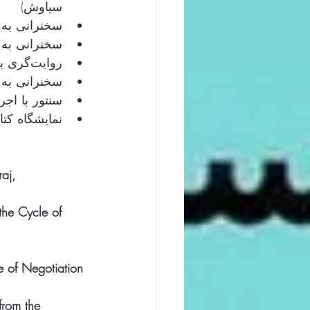
سیاوش)
سخنرانی ب 
سخنرانی به 
روایت‌گری به فارسی 
سخنرانی به 
سنتور با اج 
نمایشگاه کت 
aj, 
he Cycle of 
e of Negotiation 
from the 