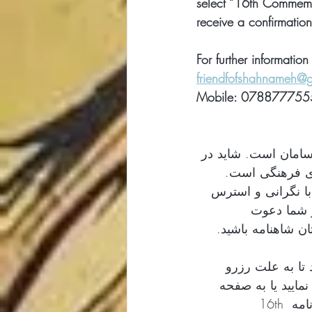
select “16th Commemor
receive a confirmatio
For further informatio
friendfofshahnameh@
Mobile: 078877755
اوضاع  ایران بس نابسامان است. شاید در
 پرداختن به کارهای فرهنگی است
لق می‌تواند یادآور آن باشد که تنها نیستیم و می‌توانیم با نگرانی و استرس
 از شما دعوت
زرو فرمایید تا به علت رزرو
 نمایید یا به صفحه
 بروید، روی دکمه  Events کلیک نمایید، برنامه 16th 