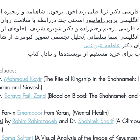
خون برخون: شاهنامه و زنجیره ان)
 (
دکتر ثریا فیلی زند
ه فارسی
سخنی چند دررابطه با سلامت روان)
 (
پروین اما‌مپور
 انگلیسی
 رحیم رحیم‌زاده
 و دکتر 
شهیره شریف
  (جلوه‌ای از مذاکره در شاهنامه)
 انگلیسی
سما سلطانی
تحلیل تجسمی تصویر کیومرث از شاهنامه‌ی طهم)
رای دکتر
عاطفه عين‌علی
اب برای
خرید مستقیم از نویسنده‌ها و تبادل کتاب
cludes:
. 
Mahmoud Kavir
 (The Rite of Kingship in the Shahnameh: Ir
ram and Siavash)
. 
Soraya Faili Zand
 (Blood on Blood: The Shahnameh and t
 
Parvin 
Emampoor
 from Yaran, (Mental Health)
si
 by 
Rahim Rahimzadeh
 and Dr. 
Shahireh Sharif
 (A Glimps
h)
 
Sama Soltani
 (A Visual Analysis of the Image of Keyumars 