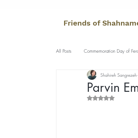
Friends of Shahnam
All Posts
Commemoration Day of Fer
Shahireh Sangrezeh
Parvin Em
Rated NaN out of 5 s