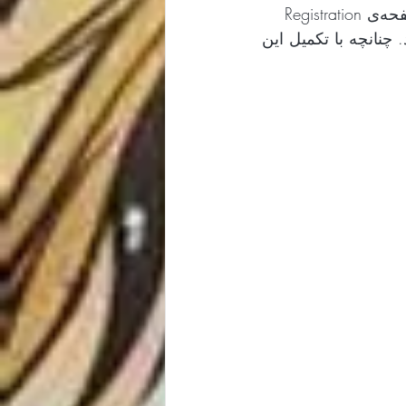
Commemoration Day of Ferdowsi  را انتخاب نمایید و مشخصات خود را در صفحه‌ی Registration 
ود نام‌نویسی را تکمیل نمایید. چنانچه با تکمیل این