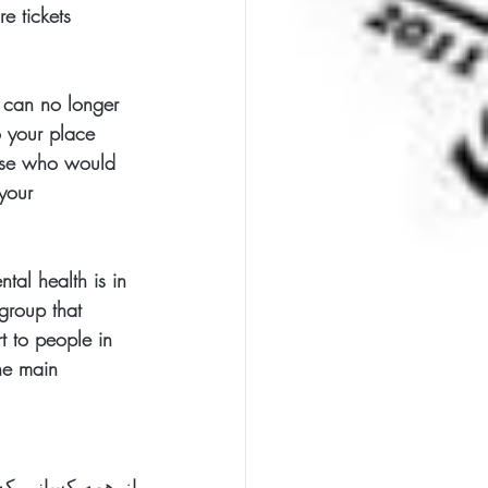
e tickets 
 can no longer 
o your place 
lse who would 
your 
ntal health is in 
group that 
t to people in 
the main 
از همه کسانی که بلیت تهیه ک!