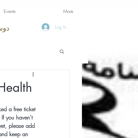
Events
More
Log In
دوس
Health
d a free ticket 
If you haven’t 
et, please add 
 and keep an 