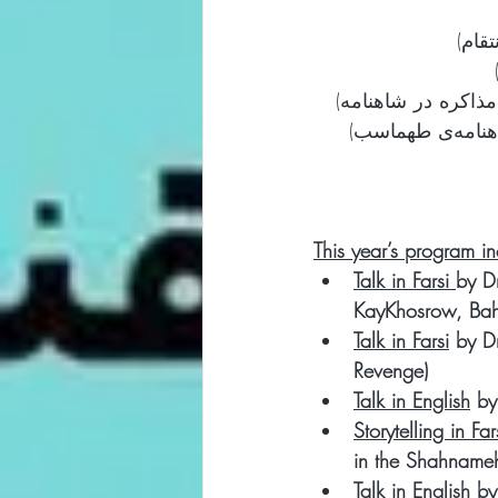
تقام
 (اسب
This year’s program in
Talk in Farsi 
by Dr
KayKhosrow, Bah
Talk in Farsi
 by Dr
Revenge)
Talk in English
 by
Storytelling in Far
in the Shahname
Talk in English
 by