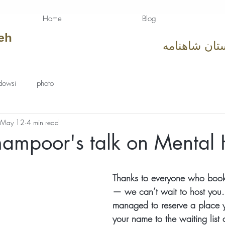
Home
Blog
eh
تان شاهنامه
dowsi
photo
May 12
4 min read
ampoor's talk on Mental 
tars.
Thanks to everyone who booke
— we can’t wait to host you. 
managed to reserve a place y
your name to the waiting list