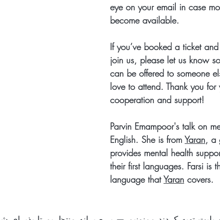
eye on your email in case mor
become available.
If you’ve booked a ticket and
join us, please let us know s
can be offered to someone e
love to attend. Thank you for 
cooperation and support!
Parvin Emampoor's
 talk on me
English. 
She is
 from 
Yaran
, a 
provides mental health suppor
their first languages. Farsi is 
language that 
Yaran
 covers. 
ردند ممنونیم — بی‌صبرانه منتظریم تا پذیرای شما باشیم