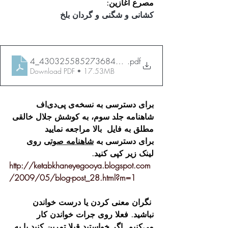
مصرع آغازین:
کشانی و شگنی و گردان بلخ 
4_430325585273684263
.pdf
Download PDF • 17.53MB
برای دسترسی به نسخه‌ی پی‌دی‌اف 
شاهنامه جلد سوم، به کوشش جلال خالقی 
مطلق به فایل  بالا مراجعه نمایید
برای دسترسی به 
شاهنامه صوتی
 روی 
لینک زیر کپی کنید.
http://ketabkhaneyegooya.blogspot.com
/2009/05/blog-post_28.html?m=1
 نگران معنی کردن یا درست خواندن 
نباشید. فعلا روی جرات خواندن کار 
می‌کنیم. اگر خواستید قبلا تمرین کنید یا به 