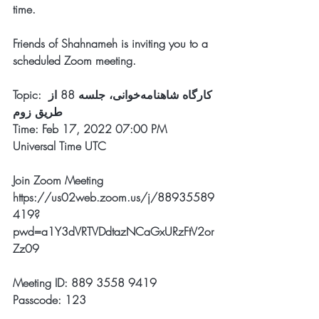
time.
Friends of Shahnameh is inviting you to a 
scheduled Zoom meeting.
Topic: کارگاه شاهنامه‌خوانی، جلسه 88 از 
طریق ز‌وم
Time: Feb 17, 2022 07:00 PM 
Universal Time UTC
Join Zoom Meeting
https://us02web.zoom.us/j/88935589
419?
pwd=a1Y3dVRTVDdtazNCaGxURzFtV2or
Zz09
Meeting ID: 889 3558 9419
Passcode: 123