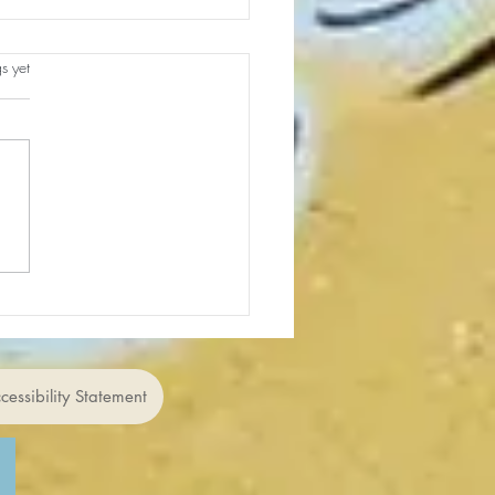
s.
s yet
e your views
cessibility Statement