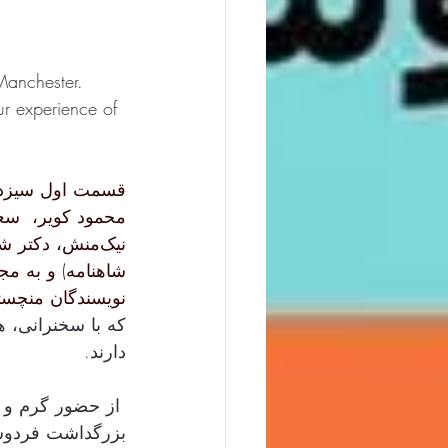
anchester. 
r experience of 
قسمت اول سیزدهم
محمود کویر،  سع
نیک‌منش، دکتر
نویسندگان منچستر
که با سخنرانی، ه
دارند. 
 از حضور گرم و 
بزرگداشت فردوسی 