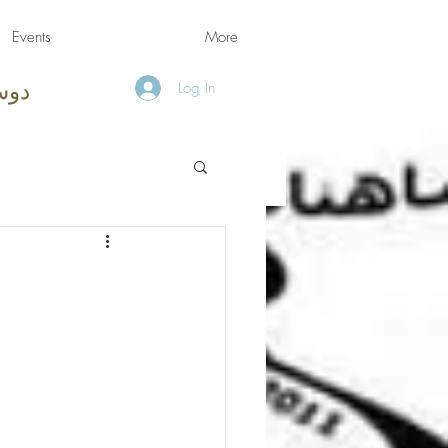
Events
More
Log In
دوس