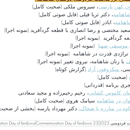
ون کهن پارسی
، سیروس ملکی (صحبت کامل)
اهنامه
، دکتر ثریا فیلی (فایل صوتی کامل)
اهنامه
، اباذر (فایل صوتی کامل)
عید مختصی و رضا انصاری با قطعه گردآفرید (نمونه اجرا)
ه گردآفرید  (نمونه اجرا)
 موسیقی صهبا
  (نمونه اجرا)
 تراژدی قدرت در شاهنامه  (نمونه اجرا)
ف
 با زنان شاهنامه، نیروی تغییر (نمونه اجرا)
سی،
 میکروفون آزاد
 (گزارش کوتاه)
 (صحبت کامل)
ری برنامه (قدردانی)
ستان کاموس کشانی
، رحیم رحیم‌زاده و مجید سعادتی
 سیامک هروی (صحبت کامل)
وه در مبارزه با ضحاک،
 دکتر مهرداد پارسه (بخشی از ضحبت‌ها)
فردوسی 2023
Commemoration Day of Ferdowsi 23
ion Day of ferdowsi