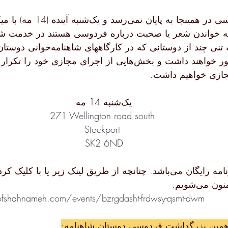
بزرگداشت فردوسی در همینجا به پ
ه خواندن شعر یا صحبت درباره فردوسی هستند در خدمت شم
بود. در این جلسه تنی چند از دوستانی ک
می‌نمایند هم حضور خواهند داشت و بخش‌هایی از اجرای مجازی 
مجازی خواهیم داشت.
 یک‌شنبه 14 مه 
271 Wellington road south 
Stockport 
SK2 6ND
چه از طریق لینک زیر یا با کلیک کردن
 می‌شویم.
ofshahnameh.com/events/bzrgdasht-frdwsy-qsmt-dwm