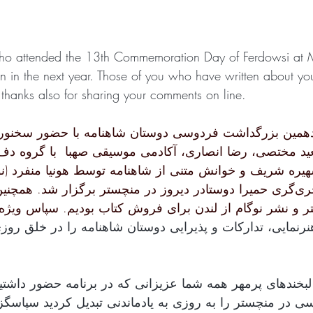
ho attended the 13th Commemoration Day of Ferdowsi at M
 in the next year. Those of you who have written about you
 thanks also for sharing your comments on line.
ین بزرگداشت فردوسی دوستان شاهنامه با حضور سخنوران
ید مختصی، رضا انصاری، آکادمی موسیقی صهبا  با گروه دف ب
 شهیره شریف و خوانش متنی از شاهنامه توسط هونیا منفرد (نو
شاهنامه) و به مجری‌گری حمیرا دوستادر دیروز در منچستر برگزار شد. ه
 و نشر نوگام از لندن برای فروش کتاب بودیم. سپاس ویژه 
نرنمایی، تدارکات و پذیرایی دوستان شاهنامه را در خلق روز
لبخندهای پرمهر همه شما عزیزانی که در برنامه حضور داشتی
در منچستر را به روزی به یادماندنی تبدیل کردید سپاسگزا