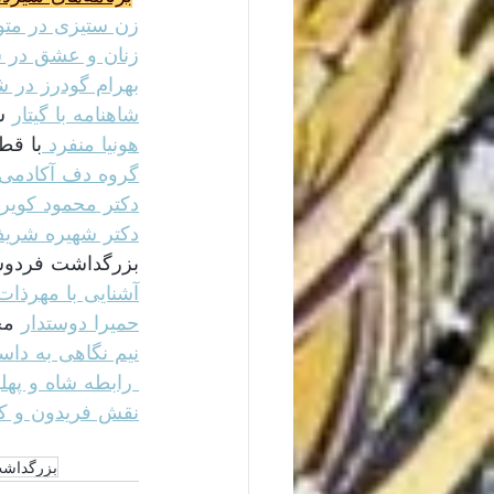
زن ستیزی در مت
زنان و عشق در ش
بهرام گودرز در ش
شاهنامه با گیتار
 س
هونیا منفرد 
با قطع
گروه دف آکادمی
دکتر محمود کویر
دکتر شهیره شری
بزرگداشت فردو
آشنایی با مهرذات
حمیرا دوستدار
 مج
نیم نگاهی به دا
 رابطه شاه و پهلوان در شاهنامه
نقش فریدون و کا
بزرگداشت 