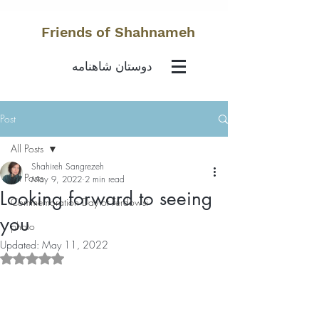
Friends of Shahnameh
دوستان شاهنامه
Post
All Posts
Shahireh Sangrezeh
All Posts
May 9, 2022
2 min read
Looking forward to seeing
Commemoration Day of Ferdowsi
you
photo
Updated:
May 11, 2022
Rated NaN out of 5 stars.