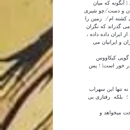
( آنگونه که میان 
تان و دست/چو شیری 
 کشته ام/  زمین را 
می گذراند که نگران 
 ایران داده داده ، 
ن و ایرانیان می 
 گویی کیکاووس 
ندر خور است) ؛ پس 
نه تنها این سهراب 
؛  بلکه  رفتاری بی 
خت میخواهد و 