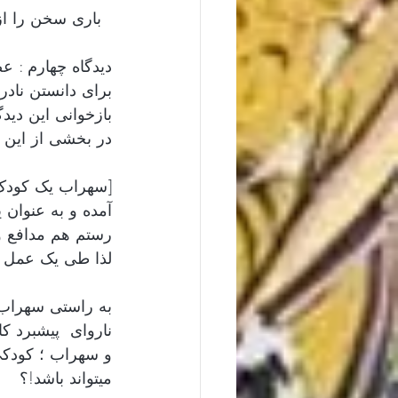
  باری سخن را از آنچه که هست درازتر نکنم و  به دیدگاه های گفته شده بپردازم .
دیدگاه چهارم : 
برای دانستن نادر
بازخوانی این دید
در بخشی از این دی
[سهراب یک کودک 
آمده و به عنوان ی
رستم هم مدافع 
لذا طی یک عمل ن
به راستی سهراب 《
ناروای  پیشبرد ک
و سهراب ؛ کودکی 
میتواند باشد!؟  