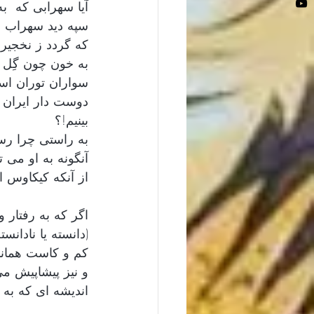
آیا سهرابی که  به
سپه دید سهراب ر
که گردد ز نخجیر 
به خون چون گِل آ
سواران توران است 
دوست دار ایران و
بینیم!؟
به راستی چرا رس
آنگونه به او می 
از آنکه کیکاوس ا
اگر که به رفتار 
(دانسته یا نادانس
کم و کاست همانند
و نیز پیشاپیش می
اندیشه ای که به ر