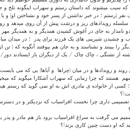
که سبب میشوند که داستان رستم و سهراب اینگونه تلخ و جانگ
یک نفر (رستم ؛ در خبر نداشتن از پسر خود و نشناختن او) و 
سلسله رویدادهای ریز و درشت پیش از آن روی میدهد و روند
و نامدار به جای در آغوش کشیدن همدیگر و به همدیگر مهر 
و چشیدن شیرینی های یک فرزند برای پدر  ؛ در میدان مبار
گر را ببینند و نشناسند و به جان هم بیوفتند آنگونه که ( تن 
ه از تشنگی ، چاک چاک / یک از دیگران باز ایستادند دور/ پ
 روند و رویدادها و در میان (چراها  و آیاها) یی که می بایست 
ا مهم  هستند که چرا زمانی که سهراب آشکارا میگوید که میخو
 کسی از خانواده ی مادری اش به او نمی گوید که رستم هیچگ
ت!؟
ن تصمیمی داری چرا نخست افراسیاب که نزدیکتر و در دستر
میم می گرفت به سراغ افراسیاب برود باز هم مادر و پدر ب
د که او دست چنین کاری بزند!؟