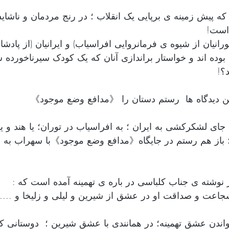
ه پیش زمینه ی برپایی یک انقلاب ؛ در رنج مردمان و ناشا
 است!
تورانیان از شیوه ی فرمانروایی افراسیاب) و ایرانیان (از پادشا
 بوده اند و خواستار براندازی آنان که یک کودک سیرناخورده شی
؟!
این دیدگاه ها  رستم دستان را 《مدافع وضع موجود》
 جای لشکرکشی به ایران ؛ به افراسیاب در توران؛ یا هند و یا
باز هم رستم در جایگاه《مدافع وضع موجود》با سهراب به مب
نوشته ی جناب کلباسی در باره ی تهمینه آمده است که :
اعت و صداقت او در عشق از شیرین و لیلی و زلیخا و .... با
خواندن عشق تهمینه؛ در همانندی با عشق شیرین ؛  دوستانی