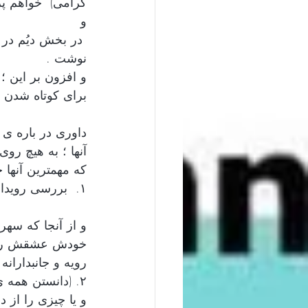
گرامی)  خواهم پ
و
 در بخش دیُم در
نوشت .
و افزون بر این ؛
برای کوتاه شدن گف
داوری در باره ی 
آنها ؛ به هیچ رو
که مهمترین آنها 
۱.  بررسی رویدادها از دید گاه یک تماشاگر و بدون کوچکترین جانبداری .
و از آنجا که سهر
خودش عشقش را به
رویه و جانبدارانه 
۲. (دانستن همه ی
و یا چیزی را از دا