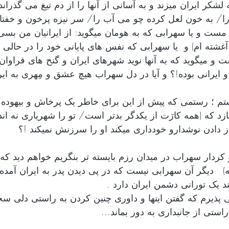
 لشکر ایران میزند و به آسانی از آنها را از دم تیغ می گذراند 
ا/ به خون لعل کرده چو می آب را/ سر نیزه پرخون و خف
مست و یا سهرابی که به هومان میگوید: از ایرانیان من بسی
غشته ام) و  یا سهرابی که نفس های پایانی خود را در حالی 
و میگوید که به آنها نوید شهرهای ایران و گنح های فراوان از
 ایرانی بوده!؟ و آیا در دل سهراب هیچ عشق و مِهری به ایرا
تم ؛ رستمی که پیش از این برای خاطر یک پرخاش و بیهوده
تازد که (همه کارَت از یکدگر بدتر است/ تو را شهریاری نه ا
ز دادن نوشدارو خودداری میکند او را سرزنش نمیکند !؟
و کردار سهراب در میدان رزم بایسته تر بنگریم خواهم دید که 
ته)   دیگر آن سهرابی نیست که در پی دیدن پدر به ایران آمده 
 یک تورانی دشمن ایران دارد .
 پذیرم که گفتن اینها و داوری چنین کردن به راستی دلی س
استی از جانبداری به دور بماند...