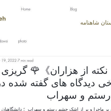
Home
Blog
eh
تان شاهنامه
dowsi
photo
r 19, 2022
7 min read
کته از هزاران》🌹 گریزی ب
ی دیدگاه های گفته شده در
رستم و سهراب
tars.
 پر ماجرا و پر از اشک چشم رستم و سهراب  ؛ دانشگاهیان و