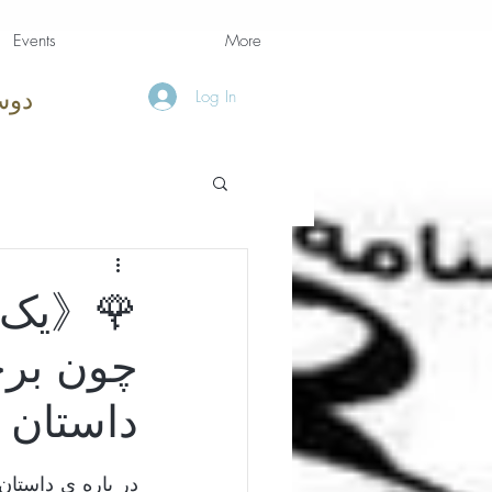
Events
More
Log In
دوس
🌹《یک ن
چون برخ
داستان 
در باره ی داستان