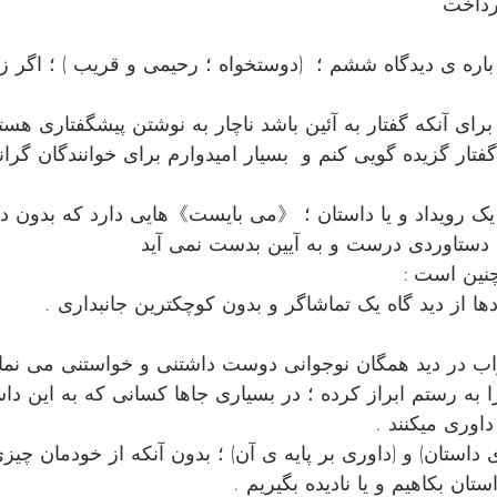
رداخت
 باره ی دیدگاه ششم ؛  (دوستخواه ؛ رحیمی و قریب ) ؛ اگر ز
 برای آنکه گفتار به آئین باشد ناچار به نوشتن پیشگفتاری هس
تار گزیده گویی کنم و  بسیار امیدوارم برای خوانندگان گران
یک رویداد و یا داستان ؛ 《می بایست》هایی دارد که بدون دا
ی دستاوردی درست و به آیین بدست نمی آید
چنین است : 
اب در دید همگان نوجوانی دوست داشتنی و خواستنی می نماید 
 رستم ابراز کرده ؛ در بسیاری جاها کسانی که به این داس
داوری میکنند .
 داستان) و (داوری بر پایه ی آن) ؛ بدون آنکه از خودمان چیزی
ستان بکاهیم و یا نادیده بگیریم .