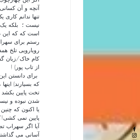
آنچه و آن کسانی 
تنها ندانم کاری 
نیست ؛  بلکه یک 
است که که این د
رستم برای سهراب 
رویارویی تلخ همدی
کام خاک/زبان گشت
از تاب پور) !
 برای دانستن این
که بسیارند) اینه
تخت پایین بکشد ؛
شدن نبوده و نیس
یا اکنون که چنی
پایین نمی کشی!؟
آیا اگر سهراب تص
آسانی می گذاشتن