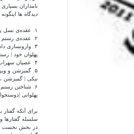
نامداران بسیاری گ
دیدگاه ها اینگونه
۱. عقده‌ی نسل پیر ( رستم) نسبت به نسل جوان ( سهراب ) ، شاپلوفسکی 
۲. عقده‌ی رستم برای جوان شدن ، محمود امیدسالار
۳. وارونسازی د
پهلوان خود ( رست
۴. عصیان سهراب جوان بر ضد ارزشهای کهن جامعه ؛ آقای کلباسی و چند تن دیگر
۵. گمیزشن و وی
نیکی ( گمیزشن ، 
۶. شناختن رستم 
پهلوانی (دوستخوا
برای آنکه گفتار ب
سلسله گفتارها و ن
در بخش نخست ؛ به