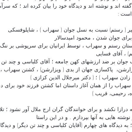
فته اند و نوشته اند و دیدگاه خود را بیان کرده اند ؛ که سرآ
 است : 
استان رستم و سهراب ، توسط ایرانیان برای سرپوشی بر ننگ 
م) ، آقای فسایی
زارشن،  پاکسازی جهان از بدی ( ویزارشن) ، کشتن سهراب ،پ
زادن سهراب ) ؛ ( دکتر میرجلال الدین کزازی ) 
سهراب را از همان آغاز داستان اما کشتن فرزند خود برای دفا
ه، رحیمی، قریب )
ه درازا نکشد و برای خوانندگان گران ارج ملال آور نشود ؛ تل
وشته هایی به آنها بپردازم . و در این راستا 
 دیدگاه های چهارم (آقایان کلباسی و چند تن دیگر) و دیدگاه