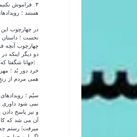
۳. فراموش نکنیم 
هستند ؛ رویدادهای
در چهارچوب این 
نخست ؛ داستان ر
چهارچوب آنچه فرز
دو دیگر اینکه در
. (جهانا شگفتا ک
خرد دور بُد ؛ مه
همی مردم از رنجِ
سیُم ؛ رویدادهای
نمی شود داوری د
و نیز پاسخ دادن
آن می شد که کاوو
میرفت) رستم چه 
اگر این چهارچوب ر