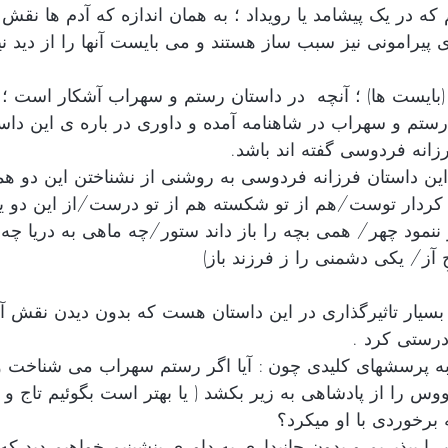
که در یک پیشامد یا رویداد ؛ به همان اندازه که آدم ها نقش د
 پیرامونی نیز سبب ساز هستند و می بایست آنها را از دید نیا
(بایست ها) ؛ آنچه  در داستان رستم و سهراب آشکار است ؛ 
ستم و سهراب در شاهنامه آمده و داوری در باره ی این داس
انه فردوسی گفته اند باشد.  
 این داستان فرزانه فردوسی به روشنی از نشناختن این دو ه
ه کردار توست/هم از تو شکسته هم از تو درست/از این دو یک
ر ننمود چهر/ همی بچه را باز داند ستور/چه ماهی به دریا چه
 آز/ یکی دشمنی را ز فرزند باز) 
 بسیار تاثیرگذاری در این داستان هست که بدون دیدن نقش آنها
رستی کرد . 
 به پرسشهای کلیدی چون : آیا اگر رستم سهراب می شناخت 
س را از پادشاهی به زیر بکشد ( یا بهتر است بگوئیم تاج و 
برخوردی با او میکرد؟ 
ا بپذیریم و بدون جانبداری به داوری بنشینیم خواهیم دید که 