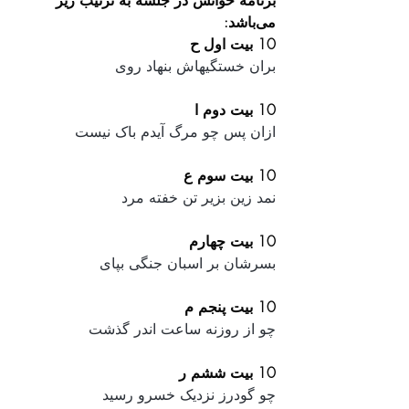
برنامه خوانش در جلسه به ترتیب زیر 
می‌باشد:
10 بیت اول ح
بران خستگیهاش بنهاد روی
10 بیت دوم ا
ازان پس چو مرگ آیدم باک نیست
10 بیت سوم ع
نمد زین بزیر تن خفته مرد
10 بیت چهارم 
بسرشان بر اسبان جنگی بپای
10 بیت پنجم م
چو از روزنه ساعت اندر گذشت
10 بیت ششم ر
چو گودرز نزدیک خسرو رسید