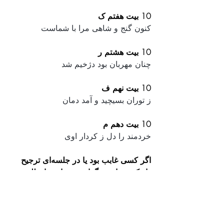
10 بیت هفتم ک
کنون گنج و شاهی مرا با شماست
10 بیت هشتم ر
چنان مهربان بود دژخیم شد
10 بیت نهم ف
ز توران بسیچید و آمد دمان
10 بیت دهم م
خردمند را دل ز کردار اوی
اگر کسی غابب بود یا در جلسه‌ای ترجیح 
داد که نخواند، دیگران می‌توانند داوطلب 
خوانش ابیات ایشان شوند. 
به امید دیدار