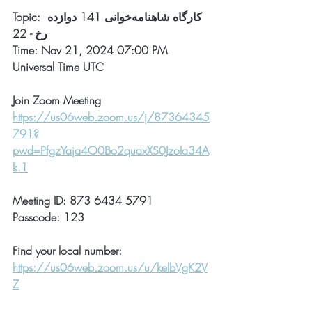
Topic: کارگاه شاهنامه‌خوانی 141 دوازده 
رخ - 22
Time: Nov 21, 2024 07:00 PM 
Universal Time UTC
Join Zoom Meeting
https://us06web.zoom.us/j/87364345
791?
pwd=PfgzYaja4O0Bo2quaxXS0JzoIa34A
k.1
Meeting ID: 873 6434 5791
Passcode: 123
Find your local number: 
https://us06web.zoom.us/u/kelbVgK2V
Z