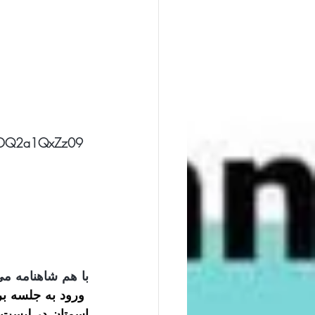
dDQ2a1QxZz09
با هم شاهنامه م
اسمتان در لیست خ