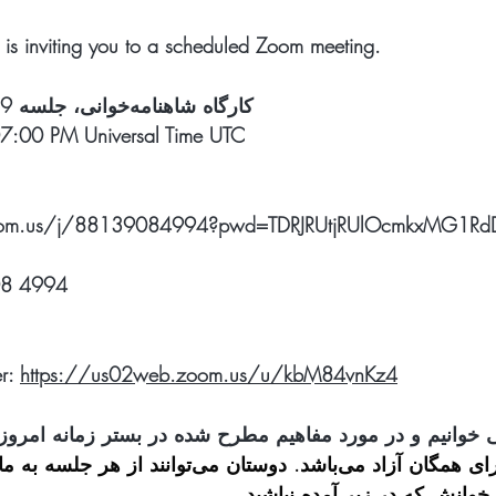
is inviting you to a scheduled Zoom meeting.
Topic: کارگاه شاهنامه‌خوانی، جلسه 89 از طریق ز‌وم
7:00 PM Universal Time UTC
zoom.us/j/88139084994?pwd=TDRJRUtjRUlOcmkxMG1R
08 4994
r: 
https://us02web.zoom.us/u/kbM84vnKz4
ی خوانیم و در مورد مفاهیم مطرح شده در بستر زمانه امر
 ورود به جلسه برای همگان آزاد می‌باشد. دوستان می‌ت
وانش که در زیر آمده نباشید.