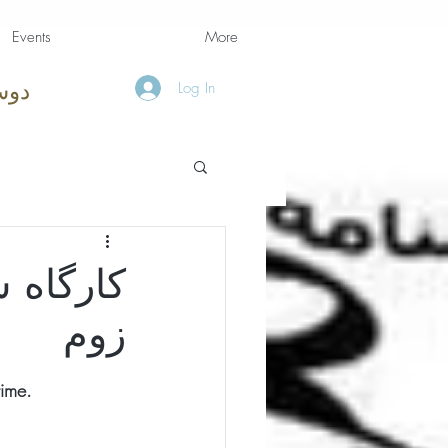
Events
More
Log In
دوس
ز‌وم
time.