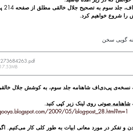
نه گویی سخن 
5273684263
.pdf
 17.53MB
برای دسترسی به نسخه‌ی پی‌دی‌اف شاهنامه جلد سوم، به کوشش جلا
 
شاهنامه صوتی
 روی لینک زیر کپی کنید.
egooya.blogspot.com/2009/05/blog-post_28.html?m=1
 روی جرات خواندن و تفکر در