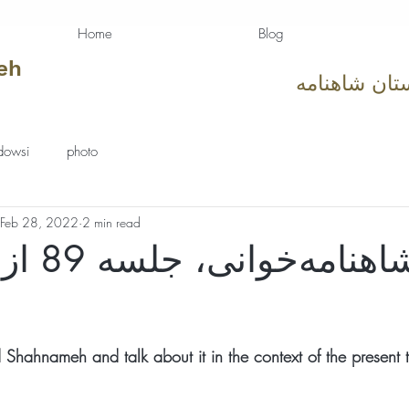
Home
Blog
eh
تان شاهنامه
dowsi
photo
Feb 28, 2022
2 min read
کارگاه شاهن
tars.
 Shahnameh and talk about it in the context of the present 