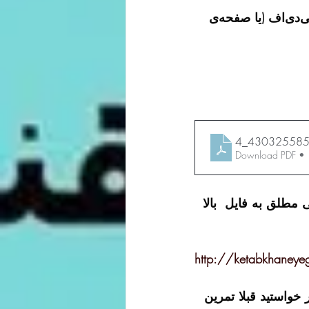
ابا نسخه‌ی پی‌دی‌اف، جلد سوم به تصحیح جلال خالقی مطلق از صفحه 214 پی‌دی‌اف (یا صفحه‌ی 
4_43032558
Download PDF •
ل خالقی مطلق به فایل  بالا 
http://ketabkhaney
 مورد معانی ابیات به طور کلی کار می‌کنیم. اگر خواستید قبلا تمرین 