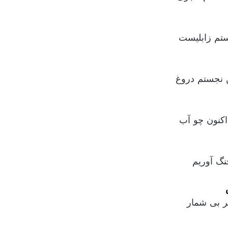
تم زابلیست
اکنون چو آب
نگ آوریم
ر بی شمار