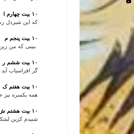
۱۰ بیت چهارم ا
که این شیردل رس
۱۰ بیت پنجم م
 ببینی که من زین نجستم دروغ 
۱۰ بیت ششم ر
گر افراسیاب آید 
۱۰ بیت هفتم ک
همه یکسره نیز ج
۱۰ بیت هشتم ش
شنیدم کزین لشک