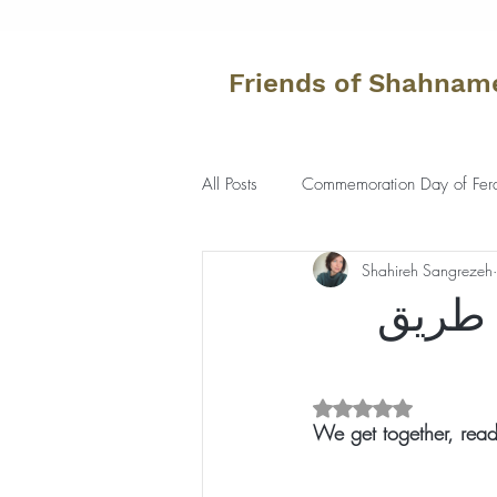
Friends of Shahnam
All Posts
Commemoration Day of Fer
Shahireh Sangrezeh
امه‌خوانی، جلسه 89 از طریق
Rated NaN out of 5 s
We get together, read