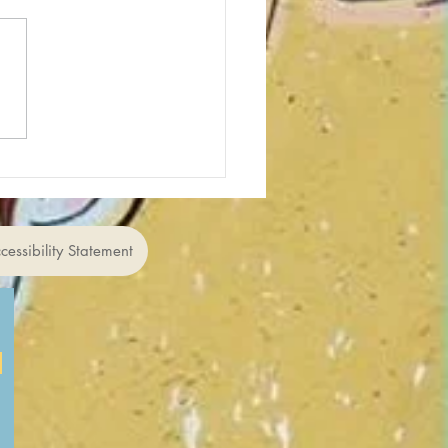
e your views
cessibility Statement