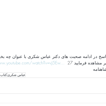
خ در ادامه صحبت های دکتر عباس شکری با عنوان چه بخو
ww.youtube.com/watch?v=vJ5Ew...
یر مشاهده فرمایید
اهنامه
عباس شکری
کتاب 