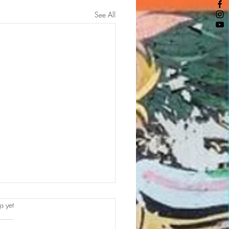
See All
s.
s yet