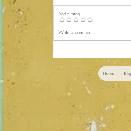
Add a rating
کارگاه شاهنامه‌خوانی 176،
Write a comment...
پادشاهی لهراسپ 2، Lohrasp 2
Home
Blo