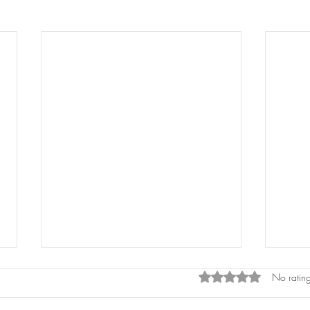
Rated 0 out of 5 star
No rating