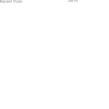
Recent Posts
See All
Comments
0.0 / 5 (0)