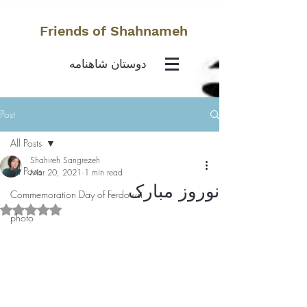
Friends of Shahnameh
دوستان شاهنامه
Post
All Posts
Shahireh Sangrezeh
All Posts
Mar 20, 2021
1 min read
نوروز مبارک
Commemoration Day of Ferdowsi
Rated NaN out of 5 stars.
photo